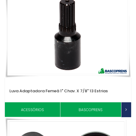
Luva Adaptadora Femeá 1" Chav. X 7/8" 13 Estrias
ACESSÓRIOS
BASCOPRENS